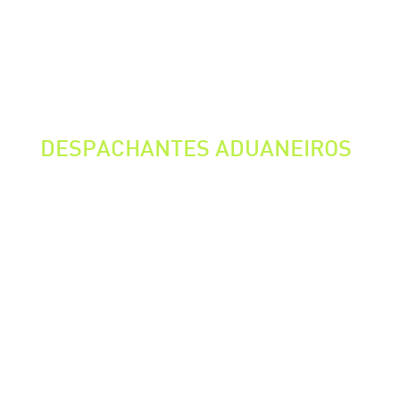
DESPACHANTES ADUANEIROS
A Lead Comex disponibiliza o recurso de consulta à tabela NCM
dentro da própria plataforma, através da ferramenta Catálogo de
Produtos, sendo este um processo fundamental para fins de
tributação, controle aduaneiro e estatísticas de comércio exterior.