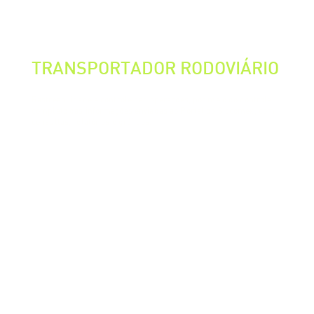
TRANSPORTADOR RODOVIÁRIO
Rastreabilidade e controle das operações, por meio do controle
completo das informações enviadas ao Portal do Siscomex, com
consultas, relatórios e gráficos.