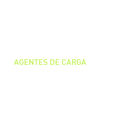
AGENTES DE CARGA
Através da funcionalidade de monitoramento da situação de
carga, a plataforma LEAD COMEX permite que o agente de carga
receba notificações de atualização da situação da carga por e-
mail. Tenha total controle e segurança nos envios dos processos
e acompanhe tudo em tempo real.