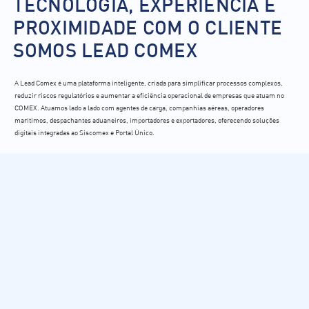
TECNOLOGIA, EXPERIÊNCIA E
PROXIMIDADE COM O CLIENTE
SOMOS LEAD COMEX
A Lead Comex é uma plataforma inteligente, criada para simplificar processos complexos,
reduzir riscos regulatórios e aumentar a eficiência operacional de empresas que atuam no
COMEX. Atuamos lado a lado com agentes de carga, companhias aéreas, operadores
marítimos, despachantes aduaneiros, importadores e exportadores, oferecendo soluções
digitais integradas ao Siscomex e Portal Único.