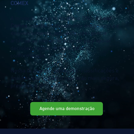
COMEX
A inovação faz parte do nosso DNA. A
Lead
Comex
investe continuamente em pesquisa e
desenvolvimento, aplicando inteligência
artificial ao comércio exterior para apoiar
decisões, reduzir erros e garantir
conformidade.
Nossa IA atua em validações, classificações e
análises que tornam a operação mais segura,
previsível e eficiente.
Agende uma demonstração