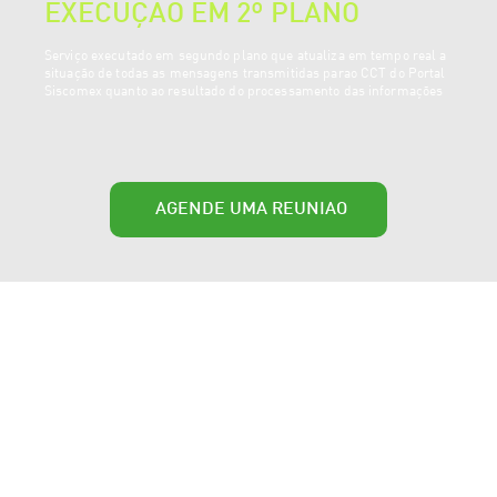
EXECUÇÃO EM 2º PLANO
Serviço executado em segundo plano que atualiza em tempo real a
situação de todas as mensagens transmitidas parao CCT do Portal
Siscomex quanto ao resultado do processamento das informações
AGENDE UMA REUNIÃO