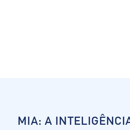
ICAD
SON
D
A
ALIZ
ADA
S
MIA: A INTELIGÊNCI