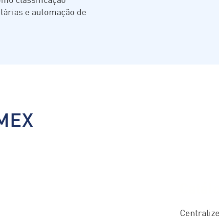
utárias e automação de
MEX
Catál
Centraliz