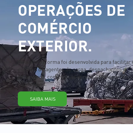
OPERAÇÕES DE
COMÉRCIO
EXTERIOR.
Nossa plataforma foi desenvolvida para facilitar 
dia a dia de agentes de carga, despachantes
aduaneiros, companhias aéreas e transportador
rodoviários.
SAIBA MAIS