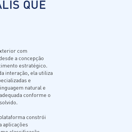
ALIS QUE
xterior com
a desde a concepção
imento estratégico.
interação, ela utiliza
ecializadas e
inguagem natural e
s adequada conforme o
solvido.
plataforma constrói
a aplicações
omo classificação